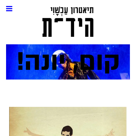
קום, יונה!