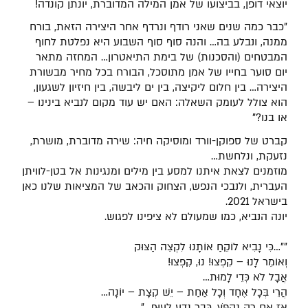
יוצאי דופן, בביצועו של אמן המילה המדוברת, יונתן קונדה!
"כבר כמה שנים שאני רודף ונרדף אחר היצירה הזאת, בורח
ממנה, ונבלע בה… והנה סוף סוף השבוע היא נפלטת לחוף
המבטחים (והסכנות) של בימת התיאטרון… המחזה מתאר
יום סוער בחייו של אמן מתוסכל, הבורח בכל מחיר מבשורת
היצירה… בין חלום ליקיצה, בין ים ליבשה, בין חיזיון לשגעון,
הוא צולל לעומק השאלה: האם יש עוד מקום לנביא בינינו –
או בנו?"
קברט של ספוקן-וורד ומוסיקה חיה: שירה מדוברת, מושרת,
נזעקת, ונלחשת…
מוזמנים לצאת איתנו למסע בין מילים ומנגינות אל בטן-לוויתן
העברית, ולנבכי הנפש, הצחוק והכאב של המציאות שלנו כאן
בישראל 2021.
יונה הנביא, כמו שמעולם לא ציפינו לפגוש.
""…כִּי נָבִיא לוֹקֵחַ אוֹתָנוּ לִקְצֵה הַצּוּק
וְאוֹמֵר לָנוּ – קִפְצוּ! נוּ, קִפְצוּ!
אֲבָל לֹא כְּדֵי לָמוּת…
הֲרֵי בְּכָל אֶחָד וְכָל אַחַת – יֵשׁ קְצָת – יוֹנָה…
אָז אִם רַק נִקְפֹּץ, כְּבָר נֵדַע לָעוּף…"