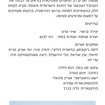
שמונה יוצרים רב תחומיים ומוסיקאית בוראים על הבמה את
הקרנבל הצבעוני של הזהות הישראלית והצופה נקרא לקחת
חלק בהשתייכות למחנה וברגעי ההרמוניה, ברגעים מצחיקים
עד דמעות ומדמיעים מאימה.
קרדיטים:
יצירה ובימוי: שירי גורנו
יוצרת שותפה ועוזרת במאי: רוני לבנון
שחקנים יוצרים:
ליסה ג'יקובסון, קלאודיה דוליצ'י, יהודה נהרי,
נתי אורנן, נורית
יחיאלי, עדן אוליאל, טלי הירשפלד, דיצה משולם
מוזיקה חיה:
עדי לוז
עיצוב סט במה: הנס פלדה
כתיבה: יונתן קונדה
ייעוץ כראוגראפי: אוריין מיכאלי
תלבושות:אורית שפירא
פרויקטורית: גליה בכרך