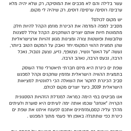
עשר בלילה והם לא מכבים את המוסיקה, רק שלא יהיה מלא
ערבים/ רוסים/ ערסים/ דוסים, רק שיהיה לי מקום.
יש מקום לכולם?
מסביב למפה המדמה את הכינרת מוזמן הקהל להיות חלק
מתמונות חיות אותם יוצרים השחקנים. הקהל צולל לסצנות
שלובשות ופושטות צורה ומציגות מגוון זהויות ארצישראליות
שהן תמצית ההווי המקומי.יחד נאבק על המקום הטוב ביותר,
נעשה "על האש" ונשיר, נצטופף, נזיע, נצעק נטבול, נאכל
הרבה, נכעס הרבה, נאהב הרבה.
שפת ים כינרת היא מיזם חברתי תיאטרלי נודד העוסק
בתמצית ההוויה הישראלית ומזמין שחקנים וקהל למפגש
סביב הכינרת לחקור את השאלה הכי רלוונטית למציאות
הישראלית 2019, כיצד יוצרים מקום לכולם.
אנו מביטים במי הימה כמראה למנדלת הזהויות הססגונית
הקרויה "אנחנו" שכמו אותה ימה לעיתים היא סוערת ולעיתים
מהלך עליה קסם,ומזמינים אתכם לפענח איתנו את שפת ים
כינרת כפי שתתגלה באופן חד פעמי מתוך המפגש .