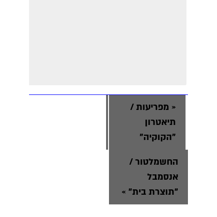
«
מפריעות /
תיאטרון
"הקוקיה"
החשמלטור /
אנסמבל
"תוצרת בית"
»