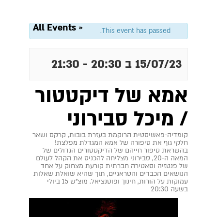
« All Events
This event has passed.
15/07/23 ב 20:30
-
21:30
אמא של דיקטטור
/ מיכל סבירוני
קומדיה-פאשיסטית הרוקמת בעזרת בובות, קרקס ושאר
חלקי גוף את סיפורה של אמא המגדלת מפלצת!
בהשראת סיפור חייהם של הדיקטטורים הגדולים של
המאה ה-20, סבירוני מצליחה להכניס את הקהל לעולם
של פנטזיה וסאטירה חברתית קורעת מצחוק על אחד
הנושאים הכבדים והטראגיים, תוך שהיא שואלת שאלות
עמוקות על הורות, חינוך ופוטנציאל. מוצ"ש 15 ביולי
בשעה 20:30