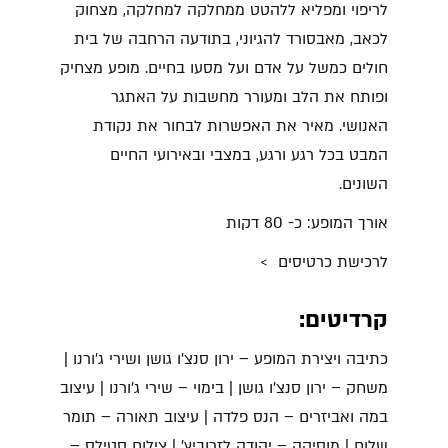
לריפוי ומפליא ללהטט ממחלקה למחלקה, מצחוק
לכאב, מאבסורד להגיוני, בתודעה הרחבה של בית
חולים כמשל על אדם ועל מסעו בחיים. מופע מצחיק
ופותח את הלב ומעורר מחשבות על האתגר
האנושי. מאיר את האפשרות לבחור את נקודת
המבט בכל רגע ורגע, במצבי ובאירועי החיים
השונים.
אורך המופע: כ- 80 דקות
לרכישת כרטיסים >
קרדיטים:
כתיבה ויצירת המופע – ירון סנצ'ו גושן ושירי ג'ורנו |
משחק – ירון סנצ'ו גושן | בימוי – שירי ג'ורנו | עיצוב
במה ואביזרים – הנס פלדה | עיצוב תאורה – תומר
שלום | מוסיקה – יהודה לזרוביץ' | צילום סטילס –