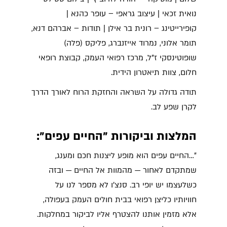
נואית זכאי | עיצוב גראפי – עופר כהנא |
קופירייטינג – רונית בר אילן | תודות – אברהם דנא,
תומר אלוני, נמרוד אייזנברג, פליקס (פלה)
שופוטינסקי ז"ל, מרכז רפואי העמק, קבוצת רופאי
חלום, צוות תיאטרון הידית.
תודה גדולה על השראה והחזקת הרוח לאורך הדרך
לקרן שפע לב.
המלצות וביקורות "החיים עפים":
"…החיים עפים הוא מופע ליצנות חכם ומענג,
שמתקדם לאחור — מהמוות אל החיים — ובזה
כשלעצמו יש יופי רב. סנצ׳ו לא מספר לנו על
חוויותיו כליצן רפואי בבית חולים העמק בעפולה,
אלא מזמין אותנו להצטרף אליו לביקור במחלקות.