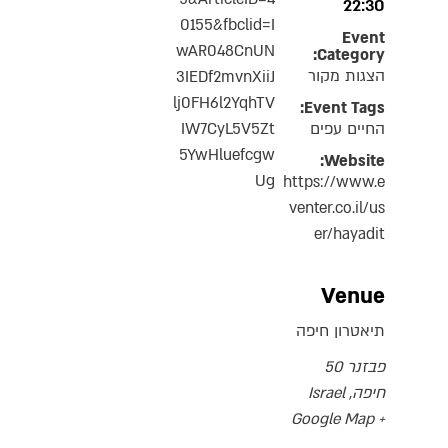
22:30
0155&fbclid=I
Event
wAR048CnUN
Category:
הצגות מקור
3IEDf2mvnXiiJ
lj0FH6l2YqhTV
Event Tags:
החיים עפים
IW7CyL5V5Zt
5YwHluefcgw
Website:
Ug
https://www.e
venter.co.il/us
er/hayadit
Venue
תיאטרון חיפה
פבזנר 50
חיפה
,
Israel
+ Google Map