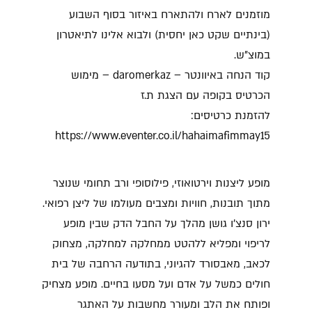
מוזמנים לארח ולהתארח באיזור בסוף השבוע
(בינתיים שקט כאן יחסית) ולבוא אלינו לתיאטרון
במוצ"ש.
קוד הנחה באיוונטר – daromerkaz – מימוש
הכרטיס בקופה עם הצגת ת.ז
להזמנת כרטיסים:
https://www.eventer.co.il/hahaimafimmay15
מופע ליצנות וירטואוזי, פילוסופי ורב תחומי שנוצר
מתוך תובנות, חוויות ומצבים מעולמו של ליצן רפואי.
ירון סנצ'ו גושן מהלך על החבל הדק שבין מופע
לריפוי ומפליא ללהטט ממחלקה למחלקה, מצחוק
לכאב, מאבסורד להגיוני, בתודעה הרחבה של בית
חולים כמשל על אדם ועל מסעו בחיים. מופע מצחיק
ופותח את הלב ומעורר מחשבות על האתגר