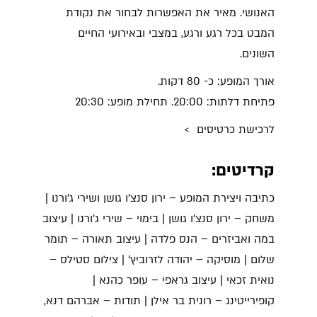
האנושי. מאיר את האפשרות לבחור את נקודת
המבט בכל רגע ורגע, במצבי ובאירועי החיים
השונים.
אורך המופע: כ- 80 דקות.
פתיחת דלתות: 20:00. תחילת מופע: 20:30
לרכישת כרטיסים >
קרדיטים:
כתיבה ויצירת המופע – ירון סנצ'ו גושן ושירי ג'ורנו |
משחק – ירון סנצ'ו גושן | בימוי – שירי ג'ורנו | עיצוב
במה ואביזרים – הנס פלדה | עיצוב תאורה – תומר
שלום | מוסיקה – יהודה לזרוביץ' | צילום סטילס –
נואית זכאי | עיצוב גראפי – עופר כהנא |
קופירייטינג – רונית בר אילן | תודות – אברהם דנא,