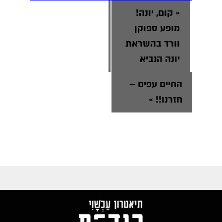
«
קום, יונה!
מופע ספוקן
וורד בהשראת
יונה הנביא
החיים עפים –
חזרנו!!
»