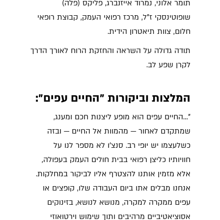
תומר אלוני, נמרוד אייזנברג, פליקס (פלה)
שופוטינסקי ז"ל, מרכז רפואי העמק, קבוצת רופאי
חלום, צוות תיאטרון הידית.
תודה גדולה על השראה והחזקת הרוח לאורך הדרך
לקרן שפע לב.
המלצות וביקורות "החיים עפים":
"…החיים עפים הוא מופע ליצנות חכם ומענג,
שמתקדם לאחור — מהמוות אל החיים — ובזה
כשלעצמו יש יופי רב. סנצ׳ו לא מספר לנו על
חוויותיו כליצן רפואי בבית חולים העמק בעפולה,
אלא מזמין אותנו להצטרף אליו לביקור במחלקות.
אנחנו מבלים אתו ביום העבודה שלו, קופצים או
עפים ממקרה למקרה, מנושא לנושא, בזינוקים
אסוציאטיביים מרהיבים ותוך שימוש וירטואוזי