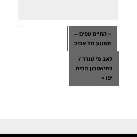
«
החיים עפים –
תמונע תל אביב
לאב מי טנדר /
בתיאטרון הבית
יפו
»