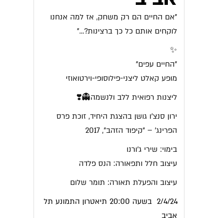
"אם החיים הם רק משחק, אז למה אנחנו
לוקחים אותם כל כך ברצינות?…"
✨
"החיים עפים"
מופע קאלט ליצני-פילוסופי-וירטואוזי
ליצנות רפואית ללב ולנשמה👻❣️
ירון סנצ'ו גושן בהצגת היחיד, זוכת פרס
הפרינג' – "קיפוד הזהב", 2017
בימוי: שירי ג'ורנו
עיצוב חלל ותפאורה: הנס פלדה
עיצוב והפעלת תאורה: תומר שלום
2/4/24 בשעה 20:00 תיאטרון התמונע תל
אביב