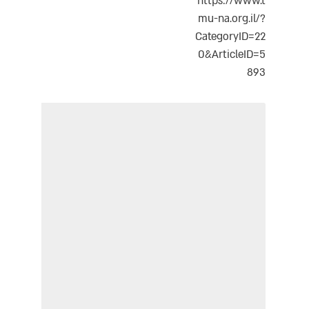
https://www.t
mu-na.org.il/?
CategoryID=22
0&ArticleID=5
893