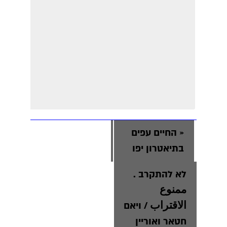
«
החיים עפים
בתיאטרון יפו
לא להתקרב .
ممنوع
الاقتراب / ויאם
חטאר ואוריין