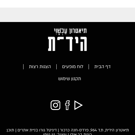
דף הבית
לוח מופעים
הצגות רצות
תקנון שימוש
תיאטרון הידית, ת.ד 964, פרדס-חנה כרכור |
דיגיטל גורו בניית אתרים
| תוכן:
רונית בר אילן | עיצוב: נוי נוימן