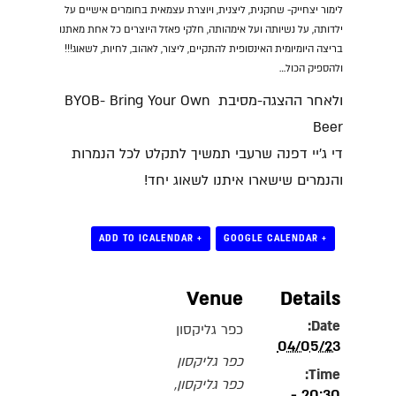
לימור יצחייק- שחקנית, ליצנית, ויוצרת עצמאית בחומרים אישיים על
ילדותה, על נשיותה ועל אימהותה, חלקי פאזל היוצרים כל אחת מאתנו
בריצה היומיומית האינסופית להתקיים, ליצור, לאהוב, לחיות, לשאוג!!!
ולהספיק הכול…
ולאחר ההצגה-מסיבת BYOB- Bring Your Own
Beer
די ג'יי דפנה שרעבי תמשיך לתקלט לכל הנמרות
והנמרים שישארו איתנו לשאוג יחד!
+ ADD TO ICALENDAR
+ GOOGLE CALENDAR
Venue
Details
Date:
כפר גליקסון
04/05/23
כפר גליקסון
Time:
כפר גליקסון
,
20:30 -