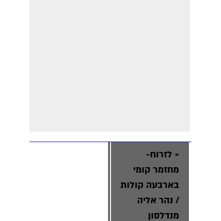
«
לזרוח-
מחזמר קומי
בארבעה קולות
/ נהר אליה
מנדלסון