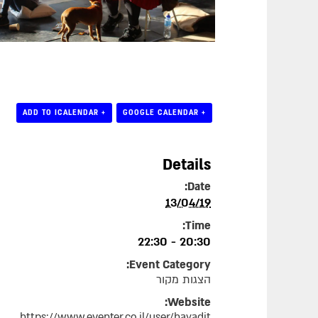
+ ADD TO ICALENDAR
+ GOOGLE CALENDAR
Details
Date:
13/04/19
Time:
20:30 - 22:30
Event Category:
הצגות מקור
Website:
https://www.eventer.co.il/user/hayadit