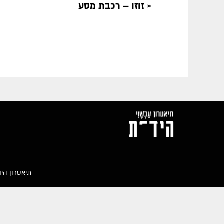
«
זוזו – רכבת מסע
תיאטרון הידית, ת.ד 964, 