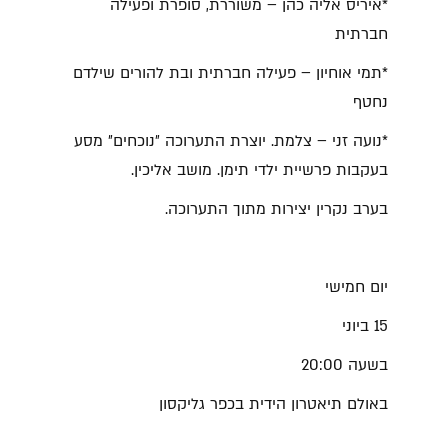
*איריס אליה כהן – משוררת, סופרת ופעילה
חברתית
*תמי אוחיון – פעילה חברתית ובת להורים שילדם
נחטף
*נועה זני – צלמת. יוצרת התערוכה ״נוכחים״ מסע
בעקבות פרשיית ילדי תימן. מושב אליכין.
בערב נקרין יצירות מתוך התערוכה.
יום חמישי
15 ביוני
בשעה 20:00
באולם תיאטרון הידית בכפר גליקסון