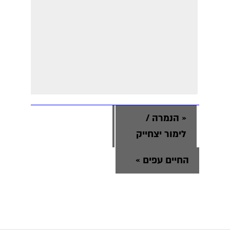
«
הנמרה /
לימור יצחייק
החיים עפים
»