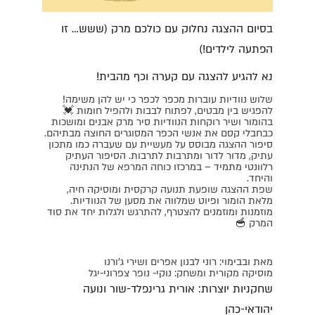
בסיום ההצגה נחלוק עם כולכם מרק (ששש… זו
הפתעה לילדים!)
נא להגיע להצגה עם קערה וכף מהבית!
שלוש נוודיות עוברות מכפר לכפר כי יש להן משימה!
להפגיש בין מבטים, לפתוח לבבות ולהפיל חומות 💓
בהומור ושיר רוקחות הנוודיות סיר מרק אבנים ומושכות
כבחבלי קסם את אנשי הכפר המסוגרים החוצה מבתיהם.
סיפור ההצגה מבוסס על מעשיית עם שעברה כמו מתכון
עתיק, מדור לדור ומתרבות לתרבות. הסיפור העתיק
רלוונטי מתמיד – במרכזו כוחה המרפא של הנתינה
והיחד.
שפת ההצגה שופעת תנועה קרקסית ומוסיקה חיה,
מלאת הומור ופיוט שמלווה את מסען של הנוודיות.
מוזמנות ומוזמנים להצטרף, להתרגש ולגלות יחד את סוד
המרק 🥣
מאת ובבימוי: רוני לבנון אפרים ושירי ג'ורנו
מוסיקה מקורית ומשחק: נוקי- נופר צפרוני-יגל
שחקניות יוצרות: אורית גרינפלד-שור ונועה
יהודאי-כהן