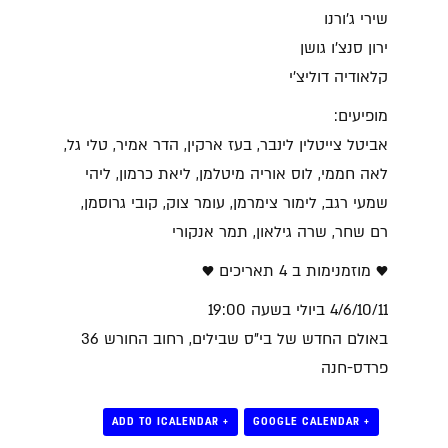
שירי ג'ורנו
ירון סנצ'ו גושן
קלאודיה דוליצ'י
מופיעים:
אביטל צייטלין לינבר, בעז ארקין, הדר אמיר, טלי גל,
לאה חממי, לוס אוריה מיטלמן, ליאת כרמון, ליהי
שמעי רגב, לימור צימרמן, עומר צוק, קובי גרוסמן,
רם שחר, שרה גילאון, תמר אנקורי
♥️ מוזמנימות ב 4 תאריכים ♥️
4/6/10/11 ביולי בשעה 19:00
באולם החדש של בי"ס שבילים, רחוב החורש 36
פרדס-חנה
+ ADD TO ICALENDAR
+ GOOGLE CALENDAR