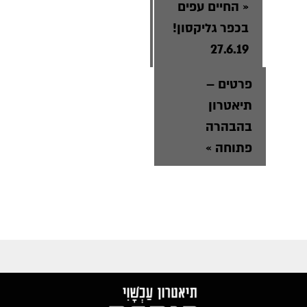
«
החיים עפים
בכפר גליקסון!
27.6.19
פרטים –
תיאטרון
בהבהרה
פתוחה
»