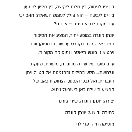
בין יפו לנינווה, בין חלום ליקיצה, בין חיזיון לשגעון,
בין ים ליבשה – הוא צולל לעומק השאלה: האם יש
עוד מקום לנביא בינינו – או בנו?
יונתן קונדה במופע-יחיד, המציג את הסיפור
המקראי המוכר כקברט עכשווי, בו ספוקן-וורד
וירטואוזי פוגש תיאטרון ומוסיקה מקורית.
ערב סוער של שירה מדוברת, מושרת, נזעקת,
ונלחשת… מסע במילים ובמנגינות אל בטן לוויתן
העברית, ואל נבכי הנפש, הצחוק והכאב של
המציאות שלנו כאן בישראל 2021.
יצירה: יונתן קונדה, שירי ג'ורנו
כתיבה וביצוע: יונתן קונדה
מוסיקה חיה: עדי לוז