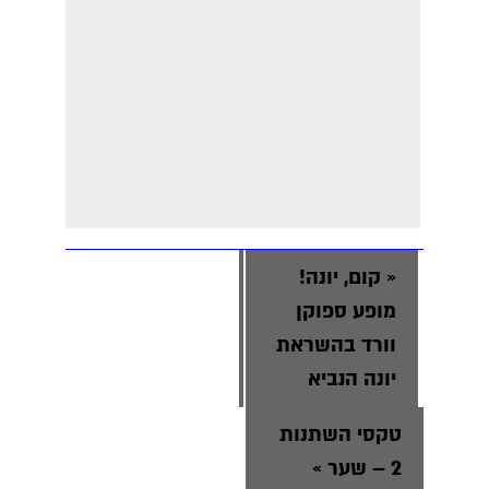
«
קום, יונה!
מופע ספוקן
וורד בהשראת
יונה הנביא
טקסי השתנות
2 – שער
»