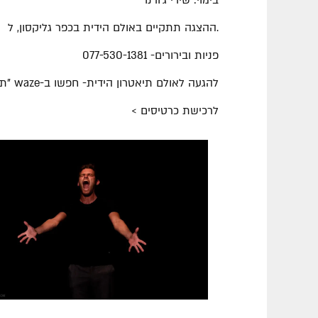
בימוי: שירי ג'ורנו
.
ההצגה תתקיים באולם הידית בכפר גליקסון, ל
פניות ובירורים- 077-530-1381
להגעה לאולם תיאטרון הידית- חפשו ב-waze "תיאטרון הידית"/
לרכישת כרטיסים >