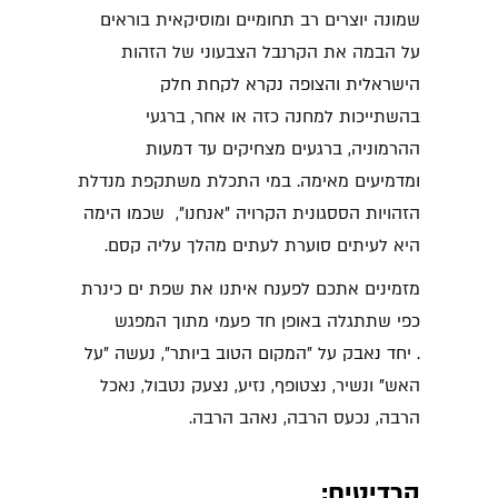
שמונה יוצרים רב תחומיים ומוסיקאית בוראים
על הבמה את הקרנבל הצבעוני של הזהות
הישראלית והצופה נקרא לקחת חלק
בהשתייכות למחנה כזה או אחר, ברגעי
ההרמוניה, ברגעים מצחיקים עד דמעות
ומדמיעים מאימה.
במי התכלת משתקפת מנדלת
הזהויות הססגונית הקרויה "אנחנו", שכמו הימה
היא לעיתים סוערת לעתים מהלך עליה קסם.
מזמינים אתכם לפענח איתנו את שפת ים כינרת
כפי שתתגלה באופן חד פעמי מתוך המפגש
.
יחד נאבק על "המקום הטוב ביותר", נעשה "על
האש" ונשיר, נצטופף, נזיע, נצעק נטבול, נאכל
הרבה, נכעס הרבה, נאהב הרבה.
קרדיטים: