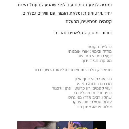
ומנסה לבצע קסמים עוד לפני שהגיעה העת? הצגת
יחיד .וירטואוזית ומלאת הומור, עם שירים נפלאים,
קסמים מפתיעים, הפעלת
בובות ומוסיקה קלאסית נהדרת.
שוליית הקוסם
מחזה ובימוי : אורי אומנותי
יעוץ כתיבה: מתן צור
מוזיקה: חגי דוידוף
תפאורה, תלבושות ואבזרים: לימור הרשקו דרור
כוריאוגרפיה: יוסף אלון
הדרכת בובות: גוני פז
יעוץ קסמים: רון פרשט, יונתן וולפגור
שפה ודיבור: מרגלית גז
שחקן: רביב מדר/ מני גרוס
צילום סטילס: יוסי צבקר
צילום וידאו: איתן מור