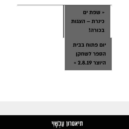
«
שפת ים
כינרת – הצגות
בכורה!
יום פתוח בבית
הספר לשחקן
היוצר 2.8.19
»