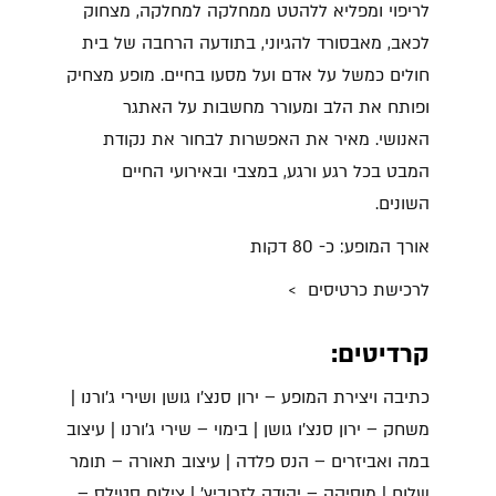
לריפוי ומפליא ללהטט ממחלקה למחלקה, מצחוק
לכאב, מאבסורד להגיוני, בתודעה הרחבה של בית
חולים כמשל על אדם ועל מסעו בחיים. מופע מצחיק
ופותח את הלב ומעורר מחשבות על האתגר
האנושי. מאיר את האפשרות לבחור את נקודת
המבט בכל רגע ורגע, במצבי ובאירועי החיים
השונים.
אורך המופע: כ- 80 דקות
לרכישת כרטיסים >
קרדיטים:
כתיבה ויצירת המופע – ירון סנצ'ו גושן ושירי ג'ורנו |
משחק – ירון סנצ'ו גושן | בימוי – שירי ג'ורנו | עיצוב
במה ואביזרים – הנס פלדה | עיצוב תאורה – תומר
שלום | מוסיקה – יהודה לזרוביץ' | צילום סטילס –