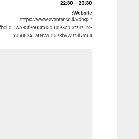
20:30 - 22:30
Website:
https://www.eventer.co.il/6dhg3?
fbclid=IwAR3fPoG3m13o3Jq9Xsb13tzSzEM-
Yu5u8S4J_atNWu05PSbv2Ztt8l7muiI