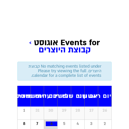
Events for אוגוסט
›
קבוצת היוצרים
No matching events listed under קבוצת
היוצרים. Please try viewing the full
calendar for a complete list of events.
C
יום ראשון
יום שני
יום שלישי
יום רביעי
יום חמישי
יום שישי
שבת
a
l
C
1
31
30
29
28
27
26
a
e
l
e
n
8
7
6
5
4
3
2
n
d
a