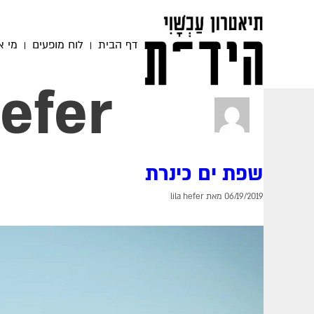
דף הבית
לוח מופעים
מי א
hefer
שפת ים כינרת
06/19/2019
מאת
lila hefer