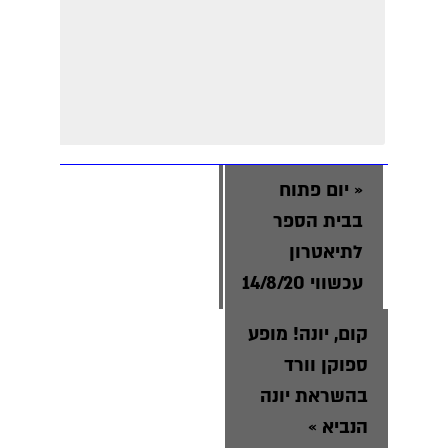
«
יום פתוח
בבית הספר
לתיאטרון
עכשווי 14/8/20
קום, יונה! מופע
ספוקן וורד
בהשראת יונה
הנביא
»