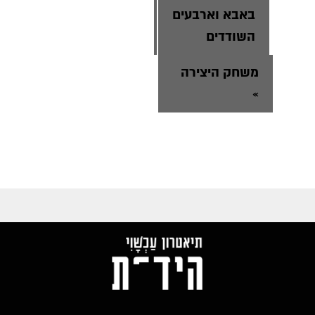
באבא וארבעים
השודדים
משחק היצירה
»